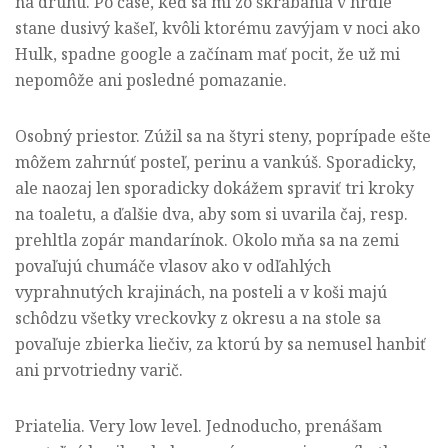
na druhú. Po čase, keď sa mi zo škrabania v hrdle
stane dusivý kašeľ, kvôli ktorému zavýjam v noci ako
Hulk, spadne google a začínam mať pocit, že už mi
nepomôže ani posledné pomazanie.
Osobný priestor. Zúžil sa na štyri steny, poprípade ešte
môžem zahrnúť posteľ, perinu a vankúš. Sporadicky,
ale naozaj len sporadicky dokážem spraviť tri kroky
na toaletu, a ďalšie dva, aby som si uvarila čaj, resp.
prehltla zopár mandarínok. Okolo mňa sa na zemi
povaľujú chumáče vlasov ako v odľahlých
vyprahnutých krajinách, na posteli a v koši majú
schôdzu všetky vreckovky z okresu a na stole sa
povaľuje zbierka liečiv, za ktorú by sa nemusel hanbiť
ani prvotriedny varič.
Priatelia. Very low level. Jednoducho, prenášam