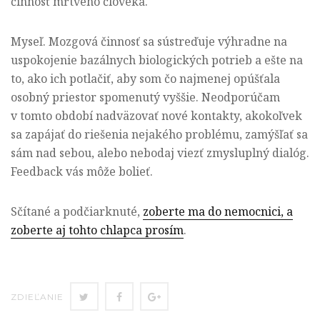
činnosť mŕtveho človeka.
Myseľ. Mozgová činnosť sa sústreďuje výhradne na
uspokojenie bazálnych biologických potrieb a ešte na
to, ako ich potlačiť, aby som čo najmenej opúšťala
osobný priestor spomenutý vyššie. Neodporúčam
v tomto období nadväzovať nové kontakty, akokoľvek
sa zapájať do riešenia nejakého problému, zamýšľať sa
sám nad sebou, alebo nebodaj viezť zmysluplný dialóg.
Feedback vás môže bolieť.
Sčítané a podčiarknuté,
zoberte ma do nemocnici, a
zoberte aj tohto chlapca prosím
.
ZDIEĽAŤ
ZDIEĽAŤ
ZDIEĽAŤ
ZDIEĽANIE