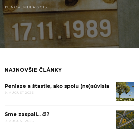
17. NOVEMBER 2016
NAJNOVŠIE ČLÁNKY
Peniaze a šťastie, ako spolu (ne)súvisia
PENIAZ
9. AUGUST 2026
A
ŠŤASTIE
AKO
Sme zaspali... či?
SME
SPOLU
9. AUGUST 2026
ZASPALI.
(NE)SÚV
ČI?