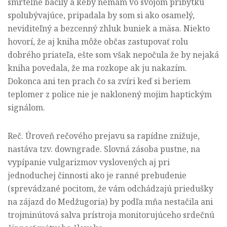
smrteľné bacily a keby nemám vo svojom príbytku
spolubývajúce, pripadala by som si ako osamelý,
neviditeľný a bezcenný zhluk buniek a mäsa. Niekto
hovorí, že aj kniha môže občas zastupovať rolu
dobrého priateľa, ešte som však nepočula že by nejaká
kniha povedala, že ma rozkope ak ju nakazím.
Dokonca ani ten prach čo sa zvíri keď si beriem
teplomer z police nie je naklonený mojim haptickým
signálom.
Reč. Úroveň rečového prejavu sa rapídne znižuje,
nastáva tzv. downgrade. Slovná zásoba pustne, na
vypípanie vulgarizmov vyslovených aj pri
jednoduchej činnosti ako je ranné prebudenie
(sprevádzané pocitom, že vám odchádzajú priedušky
na zájazd do Medžugoria) by podľa mňa nestačila ani
trojminútová salva prístroja monitorujúceho srdečnú