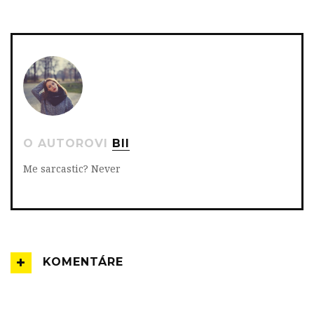
NA
NA
NA
TWITTERI
FACEBOOK
GOOGLE+
O AUTOROVI
BII
Me sarcastic? Never
KOMENTÁRE