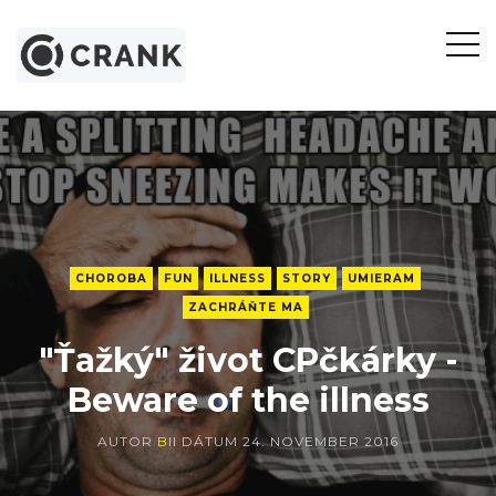
Otvor
bočn
panel
CHOROBA
FUN
ILLNESS
STORY
UMIERAM
ZACHRÁŇTE MA
"Ťažký" život CPčkárky -
Beware of the illness
AUTOR
BII
DÁTUM
24. NOVEMBER 2016