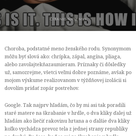
ČÍTANIE NA
2 MIN
Choroba, podstatné meno ženského rodu. Synonymom
môžu byť slová ako: chrípka, zápal, angína, pliaga,
alebo zavolajtekňazaumieram. Príznaky či dôsledky
už, samozrejme, všetci veľmi dobre poznáme, avšak po
mojom výskume realizovanom v týždňovej izolácii si
dovolím pridať zopár postrehov.
Google. Tak najprv hľadám, čo by mi asi tak poradili
staré matere na škrabanie v hrdle, o dva kliky ďalej už
hľadám ako liečiť rakovinu hrtana a o ďalšie dva kliky
koľko vychádza prevoz tela z jednej strany republiky