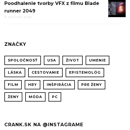
Poodhalenie tvorby VFX z filmu Blade
POODHA
runner 2049
TVORBY
9. AUGUST 2026
VFX
Z
FILMU
BLADE
ZNAČKY
RUNNE
2049
SPOLOČNOSŤ
USA
ŽIVOT
UMENIE
LÁSKA
CESTOVANIE
EPISTEMOLÓG
FILM
HRY
INŠPIRÁCIA
PRE ŽENY
ŽENY
MÓDA
PC
CRANK.SK NA @INSTAGRAME