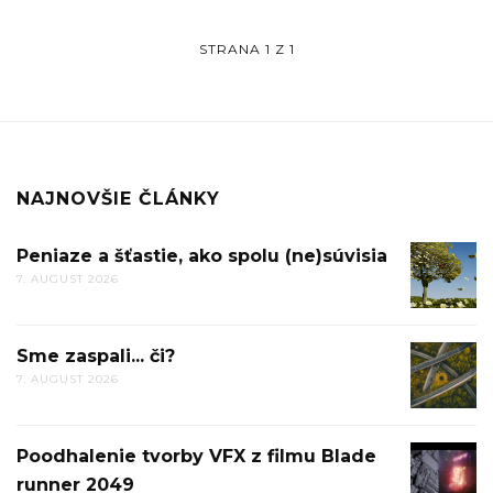
STRANA 1 Z 1
NAJNOVŠIE ČLÁNKY
Peniaze a šťastie, ako spolu (ne)súvisia
PENIAZ
7. AUGUST 2026
A
ŠŤASTIE
AKO
Sme zaspali... či?
SME
SPOLU
7. AUGUST 2026
ZASPALI.
(NE)SÚV
ČI?
Poodhalenie tvorby VFX z filmu Blade
POODHA
runner 2049
TVORBY