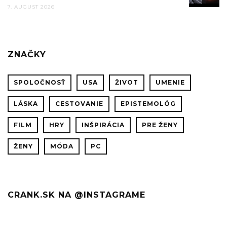
7. AUGUST 2026
VFX
Z
FILMU
BLADE
ZNAČKY
RUNNE
2049
SPOLOČNOSŤ
USA
ŽIVOT
UMENIE
LÁSKA
CESTOVANIE
EPISTEMOLÓG
FILM
HRY
INŠPIRÁCIA
PRE ŽENY
ŽENY
MÓDA
PC
CRANK.SK NA @INSTAGRAME