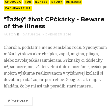
CHOROBA
FUN
ILLNESS
STORY
UMIERAM
ZACHRÁŇTE MA
"Ťažký" život CPčkárky - Beware
of the illness
AUTOR
BII
DÁTUM
24. NOVEMBER 2016
Choroba, podstatné meno ženského rodu. Synonymom
môžu byť slová ako: chrípka, zápal, angína, pliaga,
alebo zavolajtekňazaumieram. Príznaky či dôsledky
už, samozrejme, všetci veľmi dobre poznáme, avšak po
mojom výskume realizovanom v týždňovej izolácii si
dovolím pridať zopár postrehov. Google. Tak najprv
hľadám, čo by mi asi tak poradili staré matere…
ČÍTAŤ VIAC