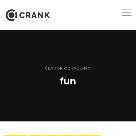
Otvor
bočn
panel
1 ČLÁNOK OZNAČENÝCH
fun