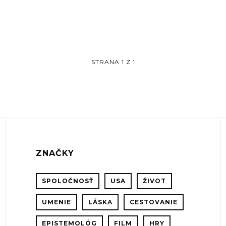
STRANA 1 Z 1
ZNAČKY
SPOLOČNOSŤ
USA
ŽIVOT
UMENIE
LÁSKA
CESTOVANIE
EPISTEMOLÓG
FILM
HRY