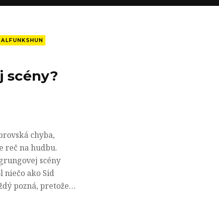
ALFUNKSHUN
j scény?
obrovská chyba,
ne reč na hudbu.
 grungovej scény
l niečo ako Sid
aždý pozná, pretože…