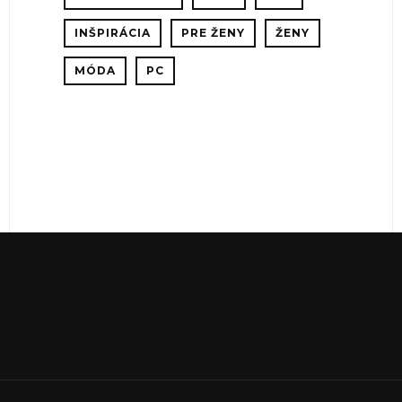
A
INŠPIRÁCIA
PRE ŽENY
ŽENY
MÓDA
PC
NIE