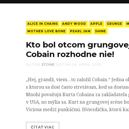
ALICE IN CHAINS
ANDY WOOD
APPLE
GRUNGE
M
MOTHER LOVE BONE
PEARL JAM
SHINE
Kto bol otcom grungove
Cobain rozhodne nie!
AUTOR
STONE
DÁTUM
26. APRÍL 2015
„Hej, grandž, viem…to založil Cobain.“ Jedna 
s ktorou sa dosť často stretávam, keď sa dosta
Mnohí považujú Kurta Cobaina za zakladateľa
v USA, no mýlia sa. Kurt na grungovej scéne bo
Vicious medzi punkáčmi. Hviezdička, ktorú k
ČÍTAŤ VIAC