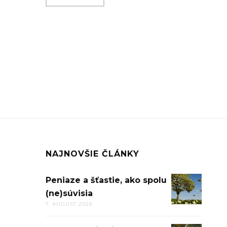
NAJNOVŠIE ČLÁNKY
Peniaze a šťastie, ako spolu
PENIAZE
(ne)súvisia
A
7. AUGUST 2026
ŠŤASTIE,
AKO