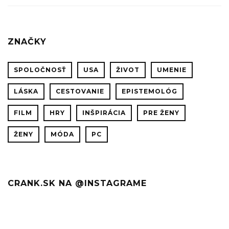
Z
FILMU
BLADE
ZNAČKY
RUNNE
2049
SPOLOČNOSŤ
USA
ŽIVOT
UMENIE
LÁSKA
CESTOVANIE
EPISTEMOLÓG
FILM
HRY
INŠPIRÁCIA
PRE ŽENY
ŽENY
MÓDA
PC
CRANK.SK NA @INSTAGRAME