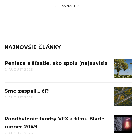
STRANA 1 Z 1
NAJNOVŠIE ČLÁNKY
Peniaze a šťastie, ako spolu (ne)súvisia
PENIAZ
7. AUGUST 2026
A
ŠŤASTIE
AKO
Sme zaspali... či?
SME
SPOLU
7. AUGUST 2026
ZASPALI.
(NE)SÚV
ČI?
Poodhalenie tvorby VFX z filmu Blade
POODHA
runner 2049
TVORBY
7. AUGUST 2026
VFX