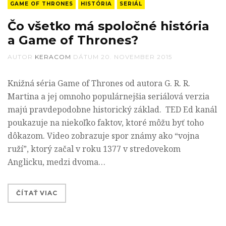
GAME OF THRONES
HISTÓRIA
SERIÁL
Čo všetko má spoločné história
a Game of Thrones?
AUTOR
KERACOM
DÁTUM
20. NOVEMBER 2015
Knižná séria Game of Thrones od autora G. R. R.
Martina a jej omnoho populárnejšia seriálová verzia
majú pravdepodobne historický základ. TED Ed kanál
poukazuje na niekoľko faktov, ktoré môžu byť toho
dôkazom. Video zobrazuje spor známy ako “vojna
ruží”, ktorý začal v roku 1377 v stredovekom
Anglicku, medzi dvoma…
ČÍTAŤ VIAC