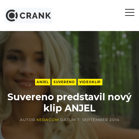
Otvor
bočn
panel
ANJEL
SUVERENO
VIDEOKLIP
Suvereno predstavil nový
klip ANJEL
AUTOR
KERACOM
DÁTUM
7. SEPTEMBER 2014