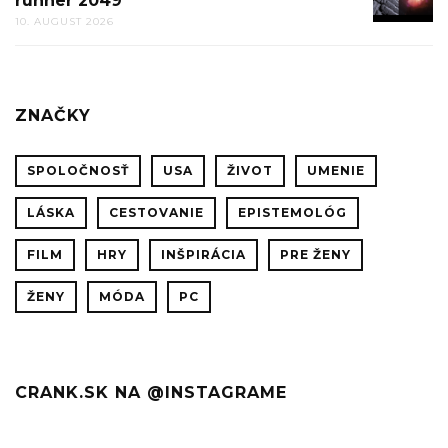
runner 2049
TVORBY
10. AUGUST 2026
VFX
Z
FILMU
BLADE
ZNAČKY
RUNNE
2049
SPOLOČNOSŤ
USA
ŽIVOT
UMENIE
LÁSKA
CESTOVANIE
EPISTEMOLÓG
FILM
HRY
INŠPIRÁCIA
PRE ŽENY
ŽENY
MÓDA
PC
CRANK.SK NA @INSTAGRAME