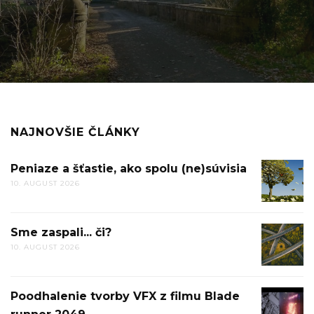
NAJNOVŠIE ČLÁNKY
Peniaze a šťastie, ako spolu (ne)súvisia
PENIAZ
10. AUGUST 2026
A
ŠŤASTIE
AKO
Sme zaspali... či?
SME
SPOLU
10. AUGUST 2026
ZASPALI.
(NE)SÚV
ČI?
Poodhalenie tvorby VFX z filmu Blade
POODHA