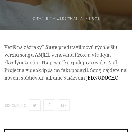
ČÍTANIE NA
LESS THAN A MINUTE
Veríš na zázraky?
Suve
predstavil novú rýchlejšiu
verziu songu
ANJEL
venovanú láske a všetkým
skvelým ženám. Na pesničke spolupracoval s Paul
Project a videoklip sa im fakt podaril. Song nájdete na
novom štúdiovom albume s názvom
JEDNODUCHO
.
ZDIEĽAŤ
ZDIEĽAŤ
ZDIEĽAŤ
ZDIEĽANIE
NA
NA
NA
TWITTERI
FACEBOOK
GOOGLE+