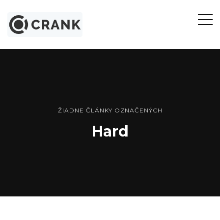
Otvor
bočn
panel
ŽIADNE ČLÁNKY OZNAČENÝCH
Hard