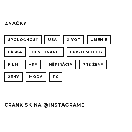
Z
FILMU
BLADE
ZNAČKY
RUNNE
2049
SPOLOČNOSŤ
USA
ŽIVOT
UMENIE
LÁSKA
CESTOVANIE
EPISTEMOLÓG
FILM
HRY
INŠPIRÁCIA
PRE ŽENY
ŽENY
MÓDA
PC
CRANK.SK NA @INSTAGRAME