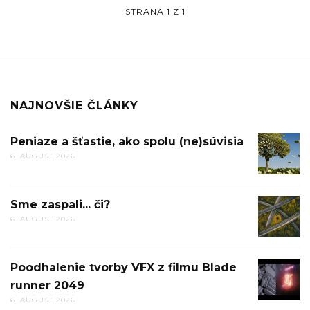
STRANA 1 Z 1
NAJNOVŠIE ČLÁNKY
Peniaze a šťastie, ako spolu (ne)súvisia
PENIAZ
6. AUGUST 2026
A
ŠŤASTIE
AKO
Sme zaspali... či?
SME
SPOLU
6. AUGUST 2026
ZASPALI.
(NE)SÚV
ČI?
Poodhalenie tvorby VFX z filmu Blade
POODHA
runner 2049
TVORBY
6. AUGUST 2026
VFX