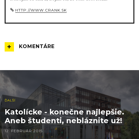
HTTP://WWW.CRANK.SK
KOMENTÁRE
ĎALŠÍ
Katolícke - konečne najlepšie.
Aneb študenti, nebláznite už!
12. FEBRUÁR 2015