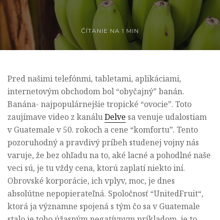
ČÍTANIE NA
1 MIN
Pred našimi telefónmi, tabletami, aplikáciami,
internetovým obchodom bol “obyčajný” banán.
Banána- najpopulárnejšie tropické “ovocie”. Toto
zaujímave video z kanálu
Delve
sa venuje udalostiam
v Guatemale v 50. rokoch a cene “komfortu”. Tento
pozoruhodný a pravdivý príbeh studenej vojny nás
varuje, že bez ohľadu na to, aké lacné a pohodlné naše
veci sú, je tu vždy cena, ktorú zaplatí niekto iní.
Obrovské korporácie, ich vplyv, moc, je dnes
absolútne nepopierateľná. Spoločnosť “
United
Fruit
“,
ktorá ja významne spojená s tým čo sa v Guatemale
stalo je toho úžasným negatívnym príkladom, je to