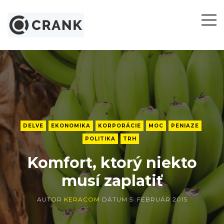
Otvor
bočn
panel
DELVE
EKONOMIKA
KORPORÁCIE
MOC
PENIAZE
POLITIKA
TRH
Komfort, ktorý niekto
musí zaplatiť
AUTOR
KERACOM
DÁTUM
5. FEBRUÁR 2015