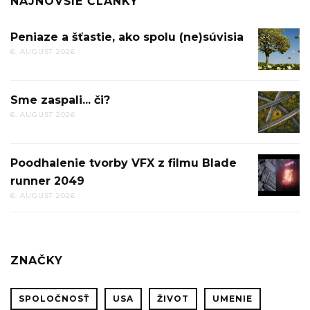
NAJNOVŠIE ČLÁNKY
Peniaze a šťastie, ako spolu (ne)súvisia
PENIAZ
6. AUGUST 2026
A
ŠŤASTIE
AKO
Sme zaspali... či?
SME
SPOLU
6. AUGUST 2026
ZASPALI.
(NE)SÚV
ČI?
Poodhalenie tvorby VFX z filmu Blade
POODHA
runner 2049
TVORBY
6. AUGUST 2026
VFX
Z
FILMU
BLADE
ZNAČKY
RUNNE
2049
SPOLOČNOSŤ
USA
ŽIVOT
UMENIE