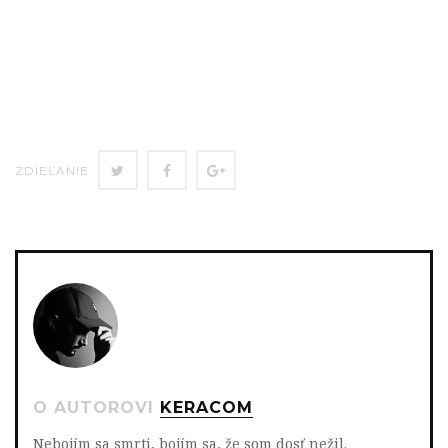
ZDIEĽAŤ
ZDIEĽAŤ
ZDIEĽAŤ
ZDIEĽANIE
NA
NA
NA
TWITTERI
FACEBOOK
GOOGLE+
O AUTOROVI
KERACOM
Nebojím sa smrti, bojím sa, že som dosť nežil.