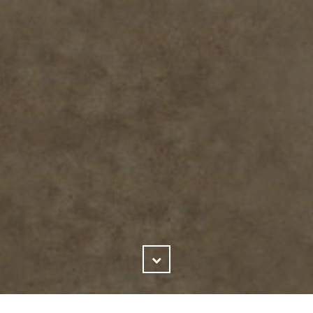
Skrolovať
nadol