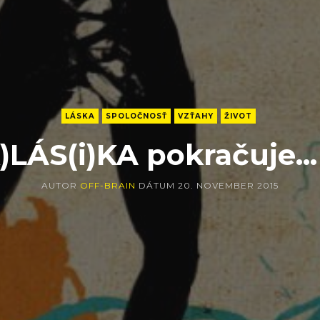
LÁSKA
SPOLOČNOSŤ
VZŤAHY
ŽIVOT
)LÁS(i)KA pokračuje...
AUTOR
OFF-BRAIN
DÁTUM
20. NOVEMBER 2015