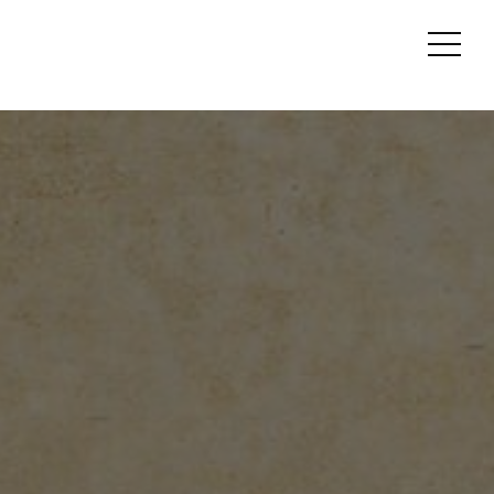
Otvori
bočný
panel